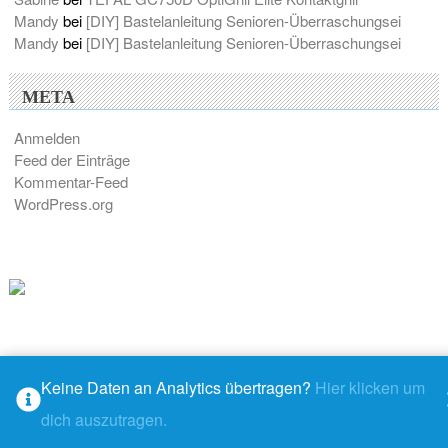
Mandy
bei
[DIY] Bastelanleitung Senioren-Überraschungsei
Mandy
bei
[DIY] Bastelanleitung Senioren-Überraschungsei
META
Anmelden
Feed der Einträge
Kommentar-Feed
WordPress.org
Keine Daten an Analytics übertragen?
Hier klicken um
© 2026 - M@ndys Blogwelt
dich auszutragen.
Rundown
– stolz präsentiert von
WordPress