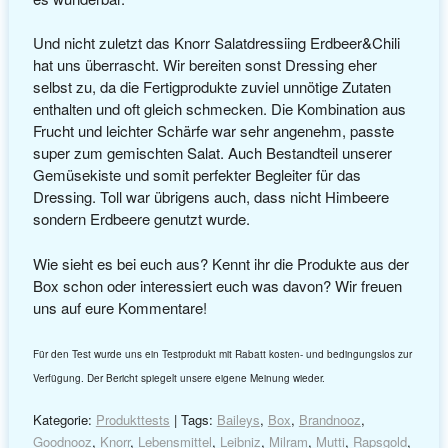
Und nicht zuletzt das Knorr Salatdressiing Erdbeer&Chili
hat uns überrascht. Wir bereiten sonst Dressing eher
selbst zu, da die Fertigprodukte zuviel unnötige Zutaten
enthalten und oft gleich schmecken. Die Kombination aus
Frucht und leichter Schärfe war sehr angenehm, passte
super zum gemischten Salat. Auch Bestandteil unserer
Gemüsekiste und somit perfekter Begleiter für das
Dressing. Toll war übrigens auch, dass nicht Himbeere
sondern Erdbeere genutzt wurde.
Wie sieht es bei euch aus? Kennt ihr die Produkte aus der
Box schon oder interessiert euch was davon? Wir freuen
uns auf eure Kommentare!
Für den Test wurde uns ein Testprodukt mit Rabatt kosten- und bedingungslos zur
Verfügung. Der Bericht spiegelt unsere eigene Meinung wieder.
Kategorie:
Produkttests
| Tags:
Baileys
,
Box
,
Brandnooz
,
Goodnooz
,
Knorr
,
Lebensmittel
,
Leibniz
,
Milram
,
Mutti
,
Rapsgold
,