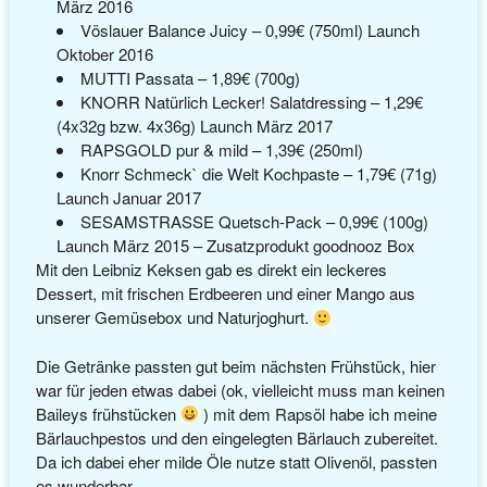
März 2016
Vöslauer Balance Juicy – 0,99€ (750ml) Launch
Oktober 2016
MUTTI Passata – 1,89€ (700g)
KNORR Natürlich Lecker! Salatdressing – 1,29€
(4x32g bzw. 4x36g) Launch März 2017
RAPSGOLD pur & mild – 1,39€ (250ml)
Knorr Schmeck` die Welt Kochpaste – 1,79€ (71g)
Launch Januar 2017
SESAMSTRASSE Quetsch-Pack – 0,99€ (100g)
Launch März 2015 – Zusatzprodukt goodnooz Box
Mit den Leibniz Keksen gab es direkt ein leckeres
Dessert, mit frischen Erdbeeren und einer Mango aus
unserer Gemüsebox und Naturjoghurt.
Die Getränke passten gut beim nächsten Frühstück, hier
war für jeden etwas dabei (ok, vielleicht muss man keinen
Baileys frühstücken
) mit dem Rapsöl habe ich meine
Bärlauchpestos und den eingelegten Bärlauch zubereitet.
Da ich dabei eher milde Öle nutze statt Olivenöl, passten
es wunderbar.