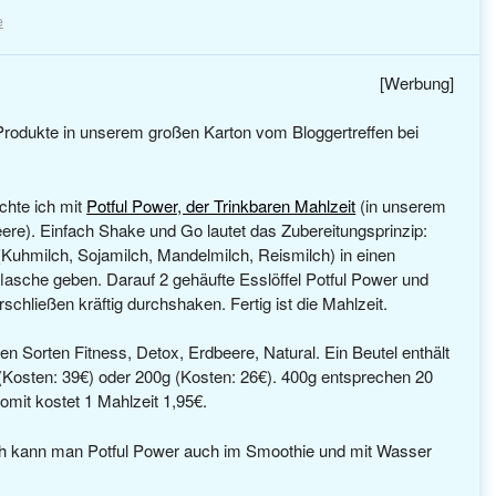
e
[Werbung]
Produkte in unserem großen Karton vom Bloggertreffen bei
hte ich mit
Potful Power, der Trinkbaren Mahlzeit
(in unserem
eere). Einfach Shake und Go lautet das Zubereitungsprinzip:
(Kuhmilch, Sojamilch, Mandelmilch, Reismilch) in einen
lasche geben. Darauf 2 gehäufte Esslöffel Potful Power und
chließen kräftig durchshaken. Fertig ist die Mahlzeit.
 den Sorten Fitness, Detox, Erdbeere, Natural. Ein Beutel enthält
 (Kosten: 39€) oder 200g (Kosten: 26€). 400g entsprechen 20
omit kostet 1 Mahlzeit 1,95€.
lch kann man Potful Power auch im Smoothie und mit Wasser