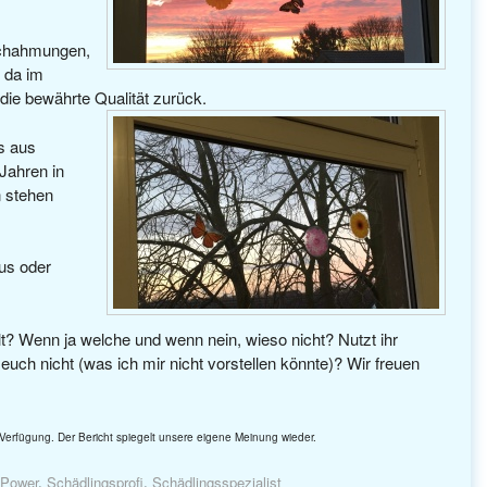
achahmungen,
 da im
 die bewährte Qualität zurück.
s aus
 Jahren in
n stehen
bus oder
? Wenn ja welche und wenn nein, wieso nicht? Nutzt ihr
euch nicht (was ich mir nicht vorstellen könnte)? Wir freuen
Verfügung. Der Bericht spiegelt unsere eigene Meinung wieder.
 Power
,
Schädlingsprofi
,
Schädlingsspezialist