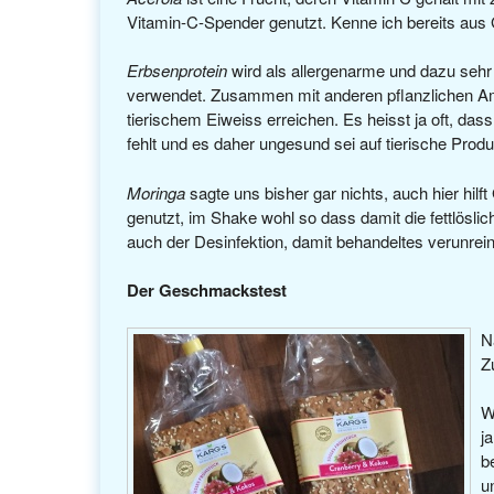
Vitamin-C-Spender genutzt. Kenne ich bereits aus
Erbsenprotein
wird als allergenarme und dazu sehr 
verwendet. Zusammen mit anderen pflanzlichen Am
tierischem Eiweiss erreichen. Es heisst ja oft, da
fehlt und es daher ungesund sei auf tierische Produ
Moringa
sagte uns bisher gar nichts, auch hier hilf
genutzt, im Shake wohl so dass damit die fettlösl
auch der Desinfektion, damit behandeltes verunrein
Der Geschmackstest
N
Z
W
j
b
u