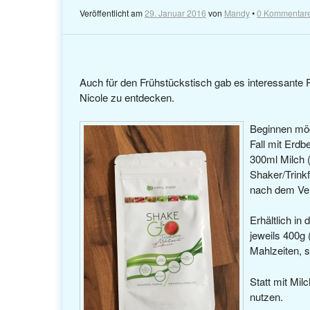
Veröffentlicht am
29. Januar 2016
von
Mandy
•
0 Kommentar
Auch für den Frühstückstisch gab es interessante 
Nicole zu entdecken.
Beginnen möc
Fall mit Erdb
300ml Milch 
Shaker/Trinkf
nach dem Vers
Erhältlich in
jeweils 400g
Mahlzeiten, s
Statt mit Mi
nutzen.