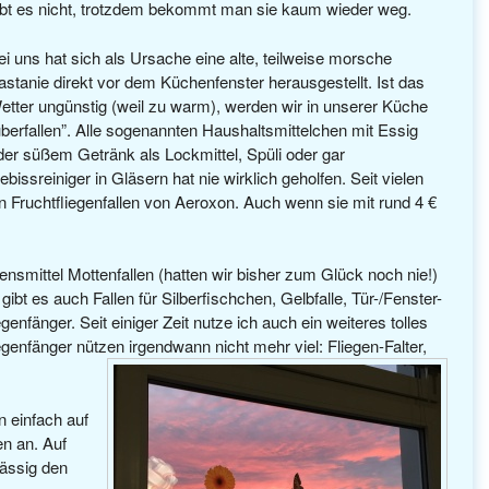
ibt es nicht, trotzdem bekommt man sie kaum wieder weg.
ei uns hat sich als Ursache eine alte, teilweise morsche
astanie direkt vor dem Küchenfenster herausgestellt. Ist das
etter ungünstig (weil zu warm), werden wir in unserer Küche
überfallen”. Alle sogenannten Haushaltsmittelchen mit Essig
der süßem Getränk als Lockmittel, Spüli oder gar
ebissreiniger in Gläsern hat nie wirklich geholfen. Seit vielen
n Fruchtfliegenfallen von Aeroxon. Auch wenn sie mit rund 4 €
ensmittel Mottenfallen (hatten wir bisher zum Glück noch nie!)
gibt es auch Fallen für Silberfischchen, Gelbfalle, Tür-/Fenster-
genfänger. Seit einiger Zeit nutze ich auch ein weiteres tolles
enfänger nützen irgendwann nicht mehr viel: Fliegen-Falter,
 einfach auf
en an. Auf
ässig den