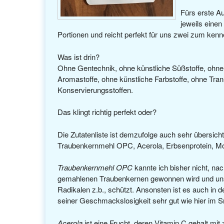
Fürs erste Au
jeweils einen
Portionen und reicht perfekt für uns zwei zum ken
Was ist drin?
Ohne Gentechnik, ohne künstliche Süßstoffe, ohne 
Aromastoffe, ohne künstliche Farbstoffe, ohne Tr
Konservierungsstoffen.
Das klingt richtig perfekt oder?
Die Zutatenliste ist demzufolge auch sehr übersich
Traubenkernmehl OPC, Acerola, Erbsenprotein, Mo
Traubenkernmehl OPC
kannte ich bisher nicht, na
gemahlenen Traubenkernen gewonnen wird und unse
Radikalen z.b., schützt. Ansonsten ist es auch in d
seiner Geschmackslosigkeit sehr gut wie hier im 
Acerola
ist eine Frucht, deren Vitamin C gehalt mit 