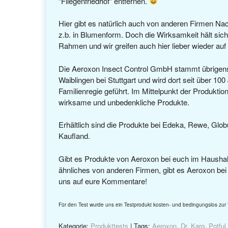
“Fliegenfriedhof” entfernen.
Hier gibt es natürlich auch von anderen Firmen N
z.b. in Blumenform. Doch die Wirksamkeit hält sich
Rahmen und wir greifen auch hier lieber wieder auf
Die Aeroxon Insect Control GmbH stammt übrigen
Waiblingen bei Stuttgart und wird dort seit über 100
Familienregie geführt. Im Mittelpunkt der Produktio
wirksame und unbedenkliche Produkte.
Erhältlich sind die Produkte bei Edeka, Rewe, Glo
Kaufland.
Gibt es Produkte von Aeroxon bei euch im Haushalt
ähnliches von anderen Firmen, gibt es Aeroxon bei 
uns auf eure Kommentare!
Für den Test wurde uns ein Testprodukt kosten- und bedingungslos zur 
Kategorie:
Produkttests
| Tags:
Aeroxon
,
Dr. Karg
,
Potful