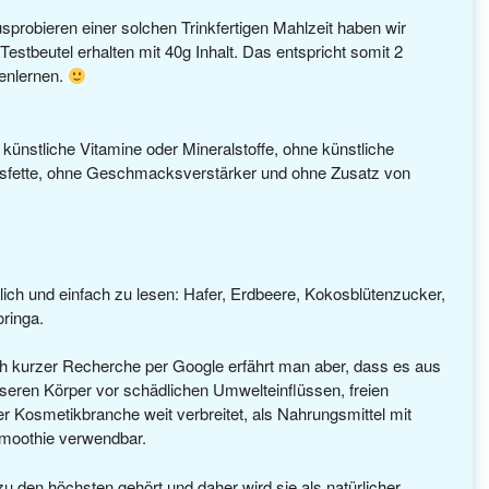
sprobieren einer solchen Trinkfertigen Mahlzeit haben wir
 Testbeutel erhalten mit 40g Inhalt. Das entspricht somit 2
nenlernen.
künstliche Vitamine oder Mineralstoffe, ohne künstliche
ansfette, ohne Geschmacksverstärker und ohne Zusatz von
tlich und einfach zu lesen: Hafer, Erdbeere, Kokosblütenzucker,
ringa.
ch kurzer Recherche per Google erfährt man aber, dass es aus
ren Körper vor schädlichen Umwelteinflüssen, freien
er Kosmetikbranche weit verbreitet, als Nahrungsmittel mit
Smoothie verwendbar.
zu den höchsten gehört und daher wird sie als natürlicher