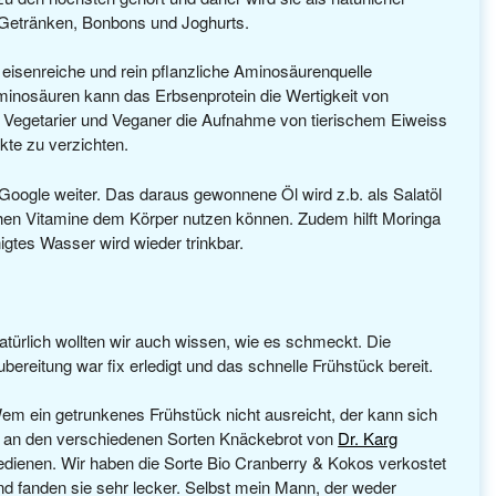
 Getränken, Bonbons und Joghurts.
eisenreiche und rein pflanzliche Aminosäurenquelle
inosäuren kann das Erbsenprotein die Wertigkeit von
ss Vegetarier und Veganer die Aufnahme von tierischem Eiweiss
kte zu verzichten.
t Google weiter. Das daraus gewonnene Öl wird z.b. als Salatöl
ichen Vitamine dem Körper nutzen können. Zudem hilft Moringa
igtes Wasser wird wieder trinkbar.
atürlich wollten wir auch wissen, wie es schmeckt. Die
ubereitung war fix erledigt und das schnelle Frühstück bereit.
em ein getrunkenes Frühstück nicht ausreicht, der kann sich
a an den verschiedenen Sorten Knäckebrot von
Dr. Karg
edienen. Wir haben die Sorte Bio Cranberry & Kokos verkostet
nd fanden sie sehr lecker. Selbst mein Mann, der weder