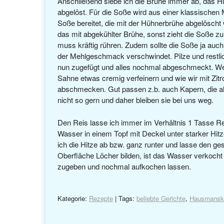
Anschließend siebe ich die Brühe immer ab, das Hü
abgelöst. Für die Soße wird aus einer klassischen 
Soße bereitet, die mit der Hühnerbrühe abgelöscht
das mit abgekühlter Brühe, sonst zieht die Soße z
muss kräftig rühren. Zudem sollte die Soße ja auc
der Mehlgeschmack verschwindet. Pilze und rest
nun zugefügt und alles nochmal abgeschmeckt. W
Sahne etwas cremig verfeinern und wie wir mit Zitr
abschmecken. Gut passen z.b. auch Kapern, die a
nicht so gern und daher bleiben sie bei uns weg.
Den Reis lasse ich immer im Verhältnis 1 Tasse 
Wasser in einem Topf mit Deckel unter starker Hitz
ich die Hitze ab bzw. ganz runter und lasse den g
Oberfläche Löcher bilden, ist das Wasser verkocht
zugeben und nochmal aufkochen lassen.
Kategorie:
Rezepte
| Tags:
beliebte Gerichte
,
Hausmansk