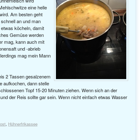
hnerfleisch wird
Mehlschwitze eine helle
 wird. Am besten geht
u schnell an und man
h etwas köcheln, damit
liches Gemüse werden
er mag, kann auch mit
onensaft und -abrieb
llerdings mag mein Mann
Reis 2 Tassen gesalzenem
e aufkochen, dann stelle
eschlossenen Topf 15-20 Minuten ziehen. Wenn sich an der
 und der Reis sollte gar sein. Wenn nicht einfach etwas Wasser
ost
,
Hühnerfrikassee