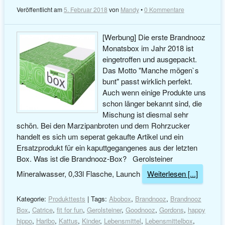
Veröffentlicht am
5. Februar 2018
von
Mandy
•
0 Kommentare
[Werbung] Die erste Brandnooz
Monatsbox im Jahr 2018 ist
eingetroffen und ausgepackt.
Das Motto "Manche mögen`s
bunt" passt wirklich perfekt.
Auch wenn einige Produkte uns
schon länger bekannt sind, die
Mischung ist diesmal sehr
schön. Bei den Marzipanbroten und dem Rohrzucker
handelt es sich um seperat gekaufte Artikel und ein
Ersatzprodukt für ein kaputtgegangenes aus der letzten
Box. Was ist die Brandnooz-Box? Gerolsteiner
Mineralwasser, 0,33l Flasche, Launch
Weiterlesen [...]
Kategorie:
Produkttests
| Tags:
Abobox
,
Brandnooz
,
Brandnooz
Box
,
Catrice
,
fit for fun
,
Gerolsteiner
,
Goodnooz
,
Gordons
,
happy
hippo
,
Haribo
,
Kattus
,
Kinder
,
Lebensmittel
,
Lebensmittelbox
,