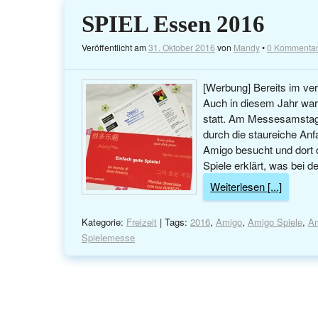
SPIEL Essen 2016
Veröffentlicht am
31. Oktober 2016
von
Mandy
•
0 Kommenta
[Werbung] Bereits im ve
Auch in diesem Jahr war
statt. Am Messesamstag
durch die staureiche Anf
Amigo besucht und dort 
Spiele erklärt, was bei d
Weiterlesen [...]
Kategorie:
Freizeit
| Tags:
2016
,
Amigo
,
Amigo Spiele
,
Am
Spielemesse