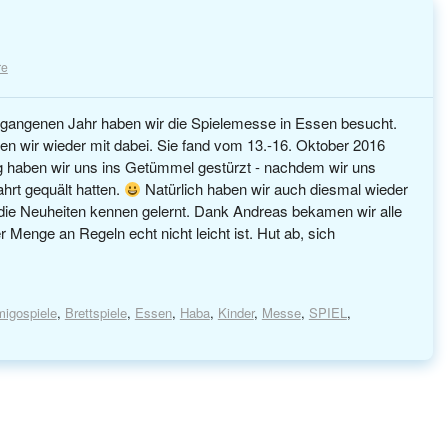
re
rgangenen Jahr haben wir die Spielemesse in Essen besucht.
en wir wieder mit dabei. Sie fand vom 13.-16. Oktober 2016
 haben wir uns ins Getümmel gestürzt - nachdem wir uns
ahrt gequält hatten.
Natürlich haben wir auch diesmal wieder
die Neuheiten kennen gelernt. Dank Andreas bekamen wir alle
er Menge an Regeln echt nicht leicht ist. Hut ab, sich
igospiele
,
Brettspiele
,
Essen
,
Haba
,
Kinder
,
Messe
,
SPIEL
,