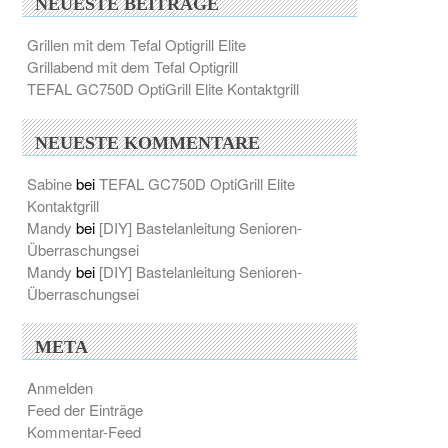
NEUESTE BEITRÄGE
Grillen mit dem Tefal Optigrill Elite
Grillabend mit dem Tefal Optigrill
TEFAL GC750D OptiGrill Elite Kontaktgrill
NEUESTE KOMMENTARE
Sabine
bei
TEFAL GC750D OptiGrill Elite
Kontaktgrill
Mandy
bei
[DIY] Bastelanleitung Senioren-
Überraschungsei
Mandy
bei
[DIY] Bastelanleitung Senioren-
Überraschungsei
META
Anmelden
Feed der Einträge
Kommentar-Feed