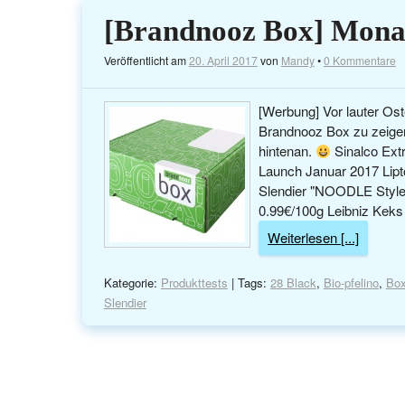
[Brandnooz Box] Mona
Veröffentlicht am
20. April 2017
von
Mandy
•
0 Kommentare
[Werbung] Vor lauter Oste
Brandnooz Box zu zeigen.
hintenan.
Sinalco Extr
Launch Januar 2017 Lipt
Slendier "NOODLE Style"
0.99€/100g Leibniz Keks
Weiterlesen [...]
Kategorie:
Produkttests
| Tags:
28 Black
,
Bio-pfelino
,
Bo
Slendier