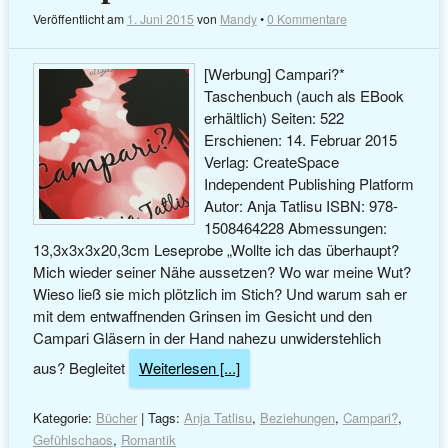
Veröffentlicht am
1. Juni 2015
von
Mandy
•
0 Kommentare
[Werbung] Campari?*
Taschenbuch (auch als EBook
erhältlich) Seiten: 522
Erschienen: 14. Februar 2015
Verlag: CreateSpace
Independent Publishing Platform
Autor: Anja Tatlisu ISBN: 978-
1508464228 Abmessungen:
13,3x3x3x20,3cm Leseprobe „Wollte ich das überhaupt?
Mich wieder seiner Nähe aussetzen? Wo war meine Wut?
Wieso ließ sie mich plötzlich im Stich? Und warum sah er
mit dem entwaffnenden Grinsen im Gesicht und den
Campari Gläsern in der Hand nahezu unwiderstehlich
aus? Begleitet
Weiterlesen [...]
Kategorie:
Bücher
| Tags:
Anja Tatlisu
,
Beziehungen
,
Campari?
,
Gefühlschaos
,
Romantik