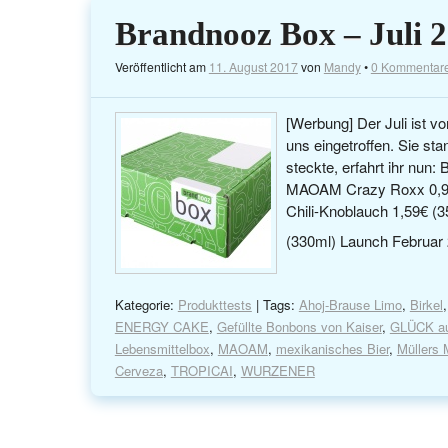
Brandnooz Box – Juli 
Veröffentlicht am
11. August 2017
von
Mandy
•
0 Kommentar
[Werbung] Der Juli ist 
uns eingetroffen. Sie sta
steckte, erfahrt ihr nu
MAOAM Crazy Roxx 0,99€ 
Chili-Knoblauch 1,59€ (
(330ml) Launch Febru
Kategorie:
Produkttests
| Tags:
Ahoj-Brause Limo
,
Birkel
ENERGY CAKE
,
Gefüllte Bonbons von Kaiser
,
GLÜCK au
Lebensmittelbox
,
MAOAM
,
mexikanisches Bier
,
Müllers 
Cerveza
,
TROPICAI
,
WURZENER