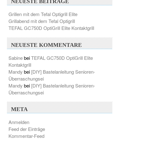
NEUESTE BEITRÄGE
Grillen mit dem Tefal Optigrill Elite
Grillabend mit dem Tefal Optigrill
TEFAL GC750D OptiGrill Elite Kontaktgrill
NEUESTE KOMMENTARE
Sabine
bei
TEFAL GC750D OptiGrill Elite
Kontaktgrill
Mandy
bei
[DIY] Bastelanleitung Senioren-
Überraschungsei
Mandy
bei
[DIY] Bastelanleitung Senioren-
Überraschungsei
META
Anmelden
Feed der Einträge
Kommentar-Feed