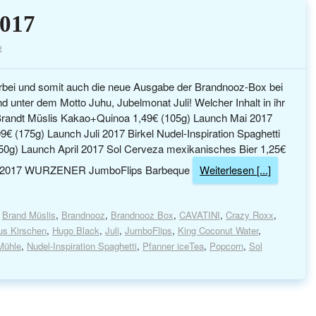
2017
e
vorbei und somit auch die neue Ausgabe der Brandnooz-Box bei
nd unter dem Motto Juhu, Jubelmonat Juli! Welcher Inhalt in ihr
n: Brandt Müslis Kakao+Quinoa 1,49€ (105g) Launch Mai 2017
(175g) Launch Juli 2017 Birkel Nudel-Inspiration Spaghetti
350g) Launch April 2017 Sol Cerveza mexikanisches Bier 1,25€
ar 2017 WURZENER JumboFlips Barbeque
Weiterlesen [...]
,
Brand Müslis
,
Brandnooz
,
Brandnooz Box
,
CAVATINI
,
Crazy Roxx
,
s Kirschen
,
Hugo Black
,
Juli
,
JumboFlips
,
King Coconut Water
,
Mühle
,
Nudel-Inspiration Spaghetti
,
Pfanner iceTea
,
Popcorn
,
Sol