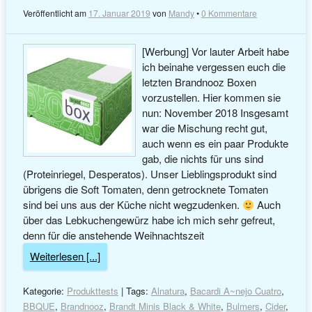
Veröffentlicht am
17. Januar 2019
von
Mandy
•
0 Kommentare
[Werbung] Vor lauter Arbeit habe
ich beinahe vergessen euch die
letzten Brandnooz Boxen
vorzustellen. Hier kommen sie
nun: November 2018 Insgesamt
war die Mischung recht gut,
auch wenn es ein paar Produkte
gab, die nichts für uns sind
(Proteinriegel, Desperatos). Unser Lieblingsprodukt sind
übrigens die Soft Tomaten, denn getrocknete Tomaten
sind bei uns aus der Küche nicht wegzudenken.
Auch
über das Lebkuchengewürz habe ich mich sehr gefreut,
denn für die anstehende Weihnachtszeit
Weiterlesen [...]
Kategorie:
Produkttests
| Tags:
Alnatura
,
Bacardi A~nejo Cuatro
,
BBQUE
,
Brandnooz
,
Brandt Minis Black & White
,
Bulmers
,
Cider
,