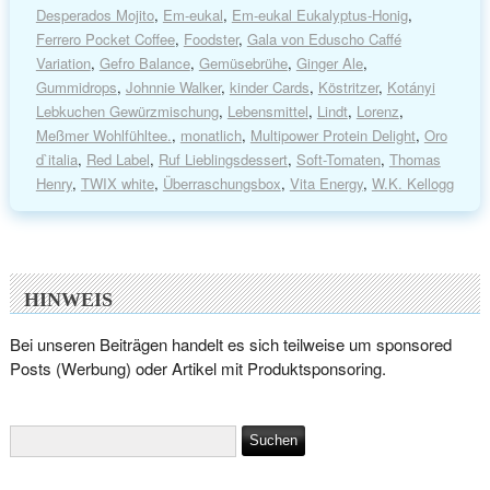
Desperados Mojito
,
Em-eukal
,
Em-eukal Eukalyptus-Honig
,
Ferrero Pocket Coffee
,
Foodster
,
Gala von Eduscho Caffé
Variation
,
Gefro Balance
,
Gemüsebrühe
,
Ginger Ale
,
Gummidrops
,
Johnnie Walker
,
kinder Cards
,
Köstritzer
,
Kotányi
Lebkuchen Gewürzmischung
,
Lebensmittel
,
Lindt
,
Lorenz
,
Meßmer Wohlfühltee.
,
monatlich
,
Multipower Protein Delight
,
Oro
d`italia
,
Red Label
,
Ruf Lieblingsdessert
,
Soft-Tomaten
,
Thomas
Henry
,
TWIX white
,
Überraschungsbox
,
Vita Energy
,
W.K. Kellogg
HINWEIS
Bei unseren Beiträgen handelt es sich teilweise um sponsored
Posts (Werbung) oder Artikel mit Produktsponsoring.