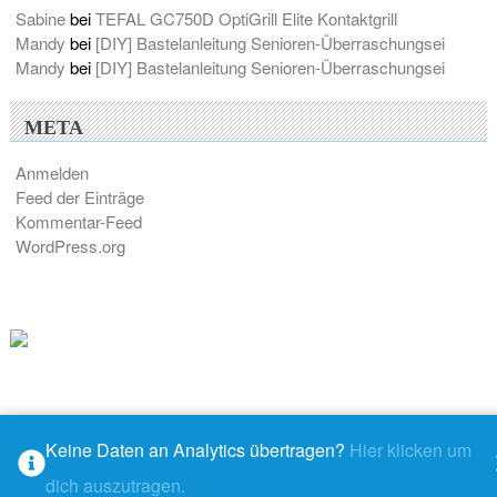
Sabine
bei
TEFAL GC750D OptiGrill Elite Kontaktgrill
Mandy
bei
[DIY] Bastelanleitung Senioren-Überraschungsei
Mandy
bei
[DIY] Bastelanleitung Senioren-Überraschungsei
META
Anmelden
Feed der Einträge
Kommentar-Feed
WordPress.org
Keine Daten an Analytics übertragen?
Hier klicken um
© 2026 - M@ndys Blogwelt
dich auszutragen.
Rundown
– stolz präsentiert von
WordPress