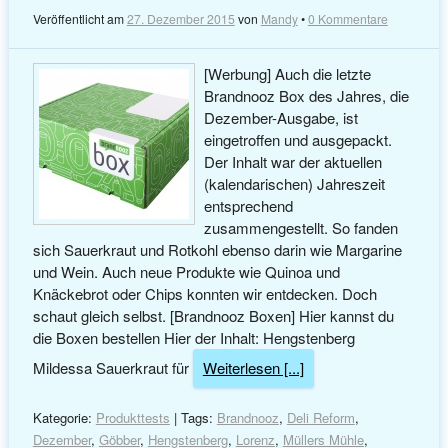
Veröffentlicht am
27. Dezember 2015
von
Mandy
•
0 Kommentare
[Werbung] Auch die letzte
Brandnooz Box des Jahres, die
Dezember-Ausgabe, ist
eingetroffen und ausgepackt.
Der Inhalt war der aktuellen
(kalendarischen) Jahreszeit
entsprechend
zusammengestellt. So fanden
sich Sauerkraut und Rotkohl ebenso darin wie Margarine
und Wein. Auch neue Produkte wie Quinoa und
Knäckebrot oder Chips konnten wir entdecken. Doch
schaut gleich selbst. [Brandnooz Boxen] Hier kannst du
die Boxen bestellen Hier der Inhalt: Hengstenberg
Mildessa Sauerkraut für
Weiterlesen [...]
Kategorie:
Produkttests
| Tags:
Brandnooz
,
Deli Reform
,
Dezember
,
Göbber
,
Hengstenberg
,
Lorenz
,
Müllers Mühle
,