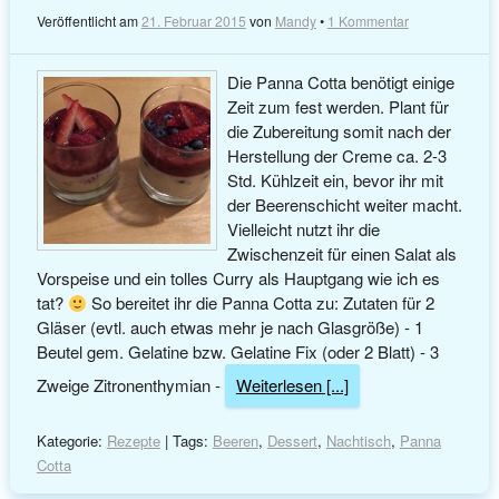
Veröffentlicht am
21. Februar 2015
von
Mandy
•
1 Kommentar
Die Panna Cotta benötigt einige
Zeit zum fest werden. Plant für
die Zubereitung somit nach der
Herstellung der Creme ca. 2-3
Std. Kühlzeit ein, bevor ihr mit
der Beerenschicht weiter macht.
Vielleicht nutzt ihr die
Zwischenzeit für einen Salat als
Vorspeise und ein tolles Curry als Hauptgang wie ich es
tat?
So bereitet ihr die Panna Cotta zu: Zutaten für 2
Gläser (evtl. auch etwas mehr je nach Glasgröße) - 1
Beutel gem. Gelatine bzw. Gelatine Fix (oder 2 Blatt) - 3
Zweige Zitronenthymian -
Weiterlesen [...]
Kategorie:
Rezepte
| Tags:
Beeren
,
Dessert
,
Nachtisch
,
Panna
Cotta