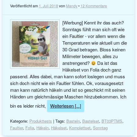
Veröffentlicht am
1. Juli 2018
von
Mandy
•
12 Kommentare
[Werbung] Kennt ihr das auch?
Sonntags fühlt man sich oft wie
ein Faultier - vor allem wenn die
Temperaturen wie aktuell um die
30 Grad betragen. Bloss keinen
Milimeter bewegen, alles zu
anstrengend?
Da ist das
Häkelset von Folia doch ganz
passend. Alles dabei, man kann sofort loslegen und muss
sich doch nicht wie ein Faultier fühlen. Ok, vorausgesetzt
man kann natürlich häkeln und ist so geschickt mit seinen
Händen um gleichmässige Maschen hinzubekommen. Ich
bin es leider nicht,
Weiterlesen [...]
Kategorie:
Produkttests
| Tags:
Basteln
,
Bastelset
,
BT03PTMS
,
Faultier
,
Folia
,
Häkeln
,
Häkelset
,
Komplettset
,
Sonntag