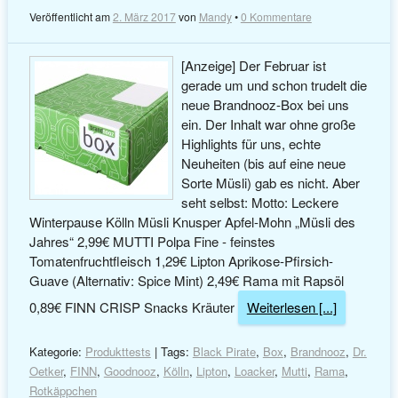
Veröffentlicht am
2. März 2017
von
Mandy
•
0 Kommentare
[Anzeige] Der Februar ist
gerade um und schon trudelt die
neue Brandnooz-Box bei uns
ein. Der Inhalt war ohne große
Highlights für uns, echte
Neuheiten (bis auf eine neue
Sorte Müsli) gab es nicht. Aber
seht selbst: Motto: Leckere
Winterpause Kölln Müsli Knusper Apfel-Mohn „Müsli des
Jahres“ 2,99€ MUTTI Polpa Fine - feinstes
Tomatenfruchtfleisch 1,29€ Lipton Aprikose-Pfirsich-
Guave (Alternativ: Spice Mint) 2,49€ Rama mit Rapsöl
0,89€ FINN CRISP Snacks Kräuter
Weiterlesen [...]
Kategorie:
Produkttests
| Tags:
Black Pirate
,
Box
,
Brandnooz
,
Dr.
Oetker
,
FINN
,
Goodnooz
,
Kölln
,
Lipton
,
Loacker
,
Mutti
,
Rama
,
Rotkäppchen