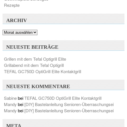
Rezepte
ARCHIV
Archiv
NEUESTE BEITRÄGE
Grillen mit dem Tefal Optigrill Elite
Grillabend mit dem Tefal Optigrill
TEFAL GC750D OptiGrill Elite Kontaktgrill
NEUESTE KOMMENTARE
Sabine
bei
TEFAL GC750D OptiGrill Elite Kontaktgrill
Mandy
bei
[DIY] Bastelanleitung Senioren-Überraschungsei
Mandy
bei
[DIY] Bastelanleitung Senioren-Überraschungsei
META