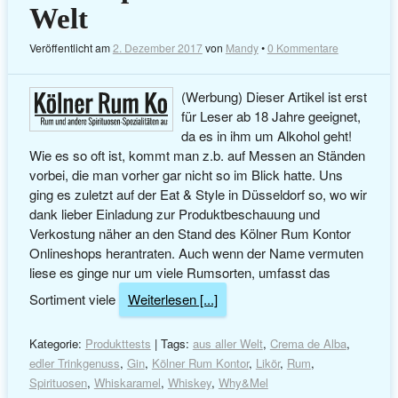
Welt
Veröffentlicht am
2. Dezember 2017
von
Mandy
•
0 Kommentare
(Werbung) Dieser Artikel ist erst
für Leser ab 18 Jahre geeignet,
da es in ihm um Alkohol geht!
Wie es so oft ist, kommt man z.b. auf Messen an Ständen
vorbei, die man vorher gar nicht so im Blick hatte. Uns
ging es zuletzt auf der Eat & Style in Düsseldorf so, wo wir
dank lieber Einladung zur Produktbeschauung und
Verkostung näher an den Stand des Kölner Rum Kontor
Onlineshops herantraten. Auch wenn der Name vermuten
liese es ginge nur um viele Rumsorten, umfasst das
Sortiment viele
Weiterlesen [...]
Kategorie:
Produkttests
| Tags:
aus aller Welt
,
Crema de Alba
,
edler Trinkgenuss
,
Gin
,
Kölner Rum Kontor
,
Likör
,
Rum
,
Spirituosen
,
Whiskaramel
,
Whiskey
,
Why&Mel