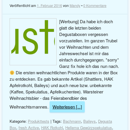
Veröffentlicht am
1. Februar 2016
von
Mandy
•
0 Kommentare
[Werbung] Da habe ich doch
glatt die letzten beiden
Degustaboxen vergessen
vorzustellen. Im ganzen Trubel
vor Weihnachten und dem
Jahreswechsel ist mir das
einfach durchgegangen. *sorry*
Ganz fix hole ich das nun nach.
Die ersten weihnachtlichen Produkte waren in der Box
zu entdecken. Es gab bekannte Artikel (Shattlers, HAK
Apfelrotkohl, Baileys) und auch neue bzw. unbekannte
(Kaffee, Spekulatius, Apfelkuchentee). Warsteiner
Weihnachtsbier - das Feierabendbier des
Weihnachtsmannes.
Weiterlesen [...]
Kategorie:
Produkttests
| Tags:
Bachmann
,
Baileys
,
Degusta
Box
,
fresh Active
,
HAK Rotkohl
,
Hellema Gewürzspekulatius
,