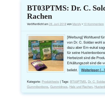
BT03PTMS: Dr. C. Sold
Rachen
Veröffentlicht am
28. Juni 2018
von
Mandy
•
10 Kommentare
[Werbung] Wohltuend für
von Dr. C. Soldan wohl 
dazu aber Em-eukal sage,
für seine Hustenbonbons
Herbstzeit sind die Prod
Erkältungszeit sind die
beliebt.
Weiterlesen [...]
Kategorie:
Produkttests
| Tags:
BT03PTMS
,
Dr. C. Solda
Gummibonbons
,
Gummidrops
,
Hals und Rachen
,
Husten