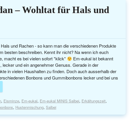
an – Wohltat für Hals und
 Hals und Rachen - so kann man die verschiedenen Produkte
am besten beschreiben. Kennt ihr nicht? Na wenn ich euch
 macht es bei vielen sofort *klick*
Em-eukal ist bekannt
, lecker und ein angenehmer Genuss. Gerade in der
ukte in vielen Haushalten zu finden. Doch auch ausserhalb der
 verschiedenen Bonbons und Gummibonbons lecker und bei uns
n
,
Eisminze
,
Em-eukal
,
Em-eukal MINIS Salbei
,
Erkältungszeit
,
bonbons
,
Hustenmischung
,
Salbei