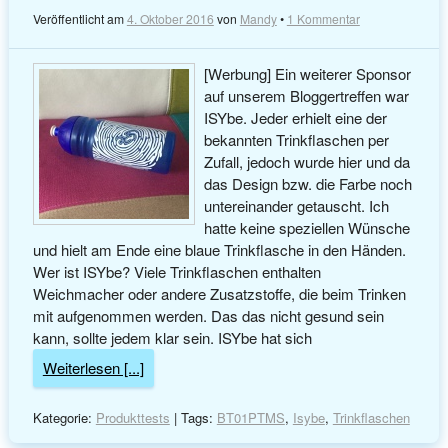
Veröffentlicht am
4. Oktober 2016
von
Mandy
•
1 Kommentar
[Werbung] Ein weiterer Sponsor
auf unserem Bloggertreffen war
ISYbe. Jeder erhielt eine der
bekannten Trinkflaschen per
Zufall, jedoch wurde hier und da
das Design bzw. die Farbe noch
untereinander getauscht. Ich
hatte keine speziellen Wünsche
und hielt am Ende eine blaue Trinkflasche in den Händen.
Wer ist ISYbe? Viele Trinkflaschen enthalten
Weichmacher oder andere Zusatzstoffe, die beim Trinken
mit aufgenommen werden. Das das nicht gesund sein
kann, sollte jedem klar sein. ISYbe hat sich
Weiterlesen [...]
Kategorie:
Produkttests
| Tags:
BT01PTMS
,
Isybe
,
Trinkflaschen