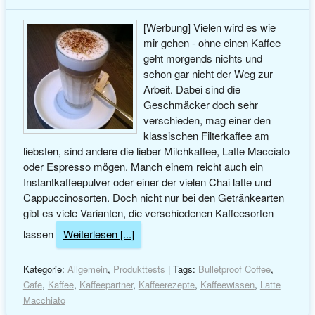
[Werbung] Vielen wird es wie
mir gehen - ohne einen Kaffee
geht morgends nichts und
schon gar nicht der Weg zur
Arbeit. Dabei sind die
Geschmäcker doch sehr
verschieden, mag einer den
klassischen Filterkaffee am
liebsten, sind andere die lieber Milchkaffee, Latte Macciato
oder Espresso mögen. Manch einem reicht auch ein
Instantkaffeepulver oder einer der vielen Chai latte und
Cappuccinosorten. Doch nicht nur bei den Getränkearten
gibt es viele Varianten, die verschiedenen Kaffeesorten
lassen
Weiterlesen [...]
Kategorie:
Allgemein
,
Produkttests
| Tags:
Bulletproof Coffee
,
Cafe
,
Kaffee
,
Kaffeepartner
,
Kaffeerezepte
,
Kaffeewissen
,
Latte
Macchiato