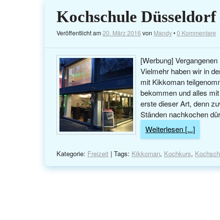
Kochschule Düsseldorf
Veröffentlicht am
20. März 2016
von
Mandy
•
0 Kommentare
[Werbung] Vergangenen D
Vielmehr haben wir in d
mit Kikkoman teilgenomme
bekommen und alles mit 
erste dieser Art, denn z
Ständen nachkochen dürf
Weiterlesen [...]
Kategorie:
Freizeit
| Tags:
Kikkoman
,
Kochkurs
,
Kochsch