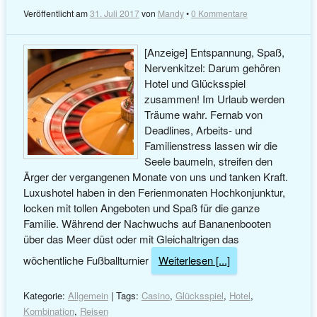
Veröffentlicht am
31. Juli 2017
von
Mandy
•
0 Kommentare
[Anzeige] Entspannung, Spaß,
Nervenkitzel: Darum gehören
Hotel und Glücksspiel
zusammen! Im Urlaub werden
Träume wahr. Fernab von
Deadlines, Arbeits- und
Familienstress lassen wir die
Seele baumeln, streifen den
Ärger der vergangenen Monate von uns und tanken Kraft.
Luxushotel haben in den Ferienmonaten Hochkonjunktur,
locken mit tollen Angeboten und Spaß für die ganze
Familie. Während der Nachwuchs auf Bananenbooten
über das Meer düst oder mit Gleichaltrigen das
wöchentliche Fußballturnier
Weiterlesen [...]
Kategorie:
Allgemein
| Tags:
Casino
,
Glücksspiel
,
Hotel
,
Kombination
,
Reisen