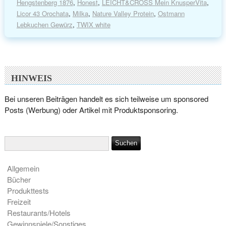
Hengstenberg 1876
,
Honest
,
LEICHT&CROSS Mein KnusperVita
,
Licor 43 Orochata
,
Milka
,
Nature Valley Protein
,
Ostmann
Lebkuchen Gewürz
,
TWIX white
HINWEIS
Bei unseren Beiträgen handelt es sich teilweise um sponsored
Posts (Werbung) oder Artikel mit Produktsponsoring.
Allgemein
Bücher
Produkttests
Freizeit
Restaurants/Hotels
Gewinnspiele/Sonstiges