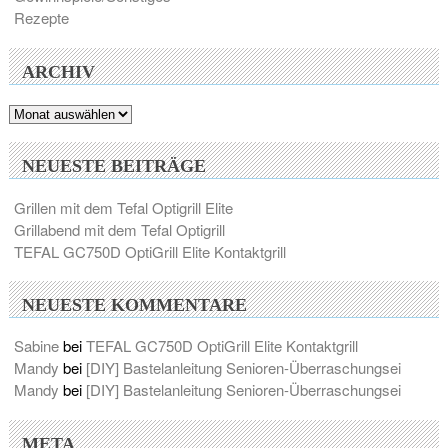
Rezepte
ARCHIV
Archiv
NEUESTE BEITRÄGE
Grillen mit dem Tefal Optigrill Elite
Grillabend mit dem Tefal Optigrill
TEFAL GC750D OptiGrill Elite Kontaktgrill
NEUESTE KOMMENTARE
Sabine
bei
TEFAL GC750D OptiGrill Elite Kontaktgrill
Mandy
bei
[DIY] Bastelanleitung Senioren-Überraschungsei
Mandy
bei
[DIY] Bastelanleitung Senioren-Überraschungsei
META