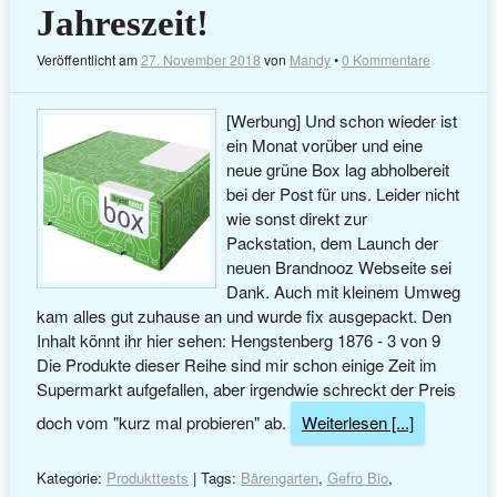
Jahreszeit!
Veröffentlicht am
27. November 2018
von
Mandy
•
0 Kommentare
[Werbung] Und schon wieder ist
ein Monat vorüber und eine
neue grüne Box lag abholbereit
bei der Post für uns. Leider nicht
wie sonst direkt zur
Packstation, dem Launch der
neuen Brandnooz Webseite sei
Dank. Auch mit kleinem Umweg
kam alles gut zuhause an und wurde fix ausgepackt. Den
Inhalt könnt ihr hier sehen: Hengstenberg 1876 - 3 von 9
Die Produkte dieser Reihe sind mir schon einige Zeit im
Supermarkt aufgefallen, aber irgendwie schreckt der Preis
doch vom "kurz mal probieren" ab.
Weiterlesen [...]
Kategorie:
Produkttests
| Tags:
Bärengarten
,
Gefro Bio
,