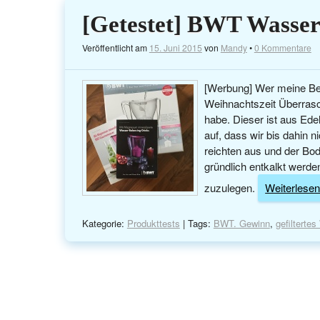
[Getestet] BWT Wasserf
Veröffentlicht am
15. Juni 2015
von
Mandy
•
0 Kommentare
[Werbung] Wer meine Beit
Weihnachtszeit Überras
habe. Dieser ist aus Ed
auf, dass wir bis dahin 
reichten aus und der B
gründlich entkalkt werd
zuzulegen.
Weiterlesen 
Kategorie:
Produkttests
| Tags:
BWT. Gewinn
,
gefilterte