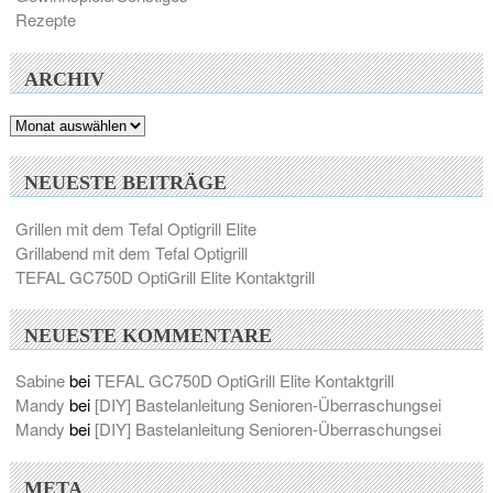
Rezepte
ARCHIV
Archiv
NEUESTE BEITRÄGE
Grillen mit dem Tefal Optigrill Elite
Grillabend mit dem Tefal Optigrill
TEFAL GC750D OptiGrill Elite Kontaktgrill
NEUESTE KOMMENTARE
Sabine
bei
TEFAL GC750D OptiGrill Elite Kontaktgrill
Mandy
bei
[DIY] Bastelanleitung Senioren-Überraschungsei
Mandy
bei
[DIY] Bastelanleitung Senioren-Überraschungsei
META