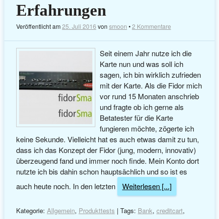
Erfahrungen
Veröffentlicht am
25. Juli 2016
von
smoon
•
2 Kommentare
Seit einem Jahr nutze ich die
Karte nun und was soll ich
sagen, ich bin wirklich zufrieden
mit der Karte. Als die Fidor mich
vor rund 15 Monaten anschrieb
und fragte ob ich gerne als
Betatester für die Karte
fungieren möchte, zögerte ich
keine Sekunde. Vielleicht hat es auch etwas damit zu tun,
dass ich das Konzept der Fidor (jung, modern, innovativ)
überzeugend fand und immer noch finde. Mein Konto dort
nutzte ich bis dahin schon hauptsächlich und so ist es
auch heute noch. In den letzten
Weiterlesen [...]
Kategorie:
Allgemein
,
Produkttests
| Tags:
Bank
,
creditcart
,