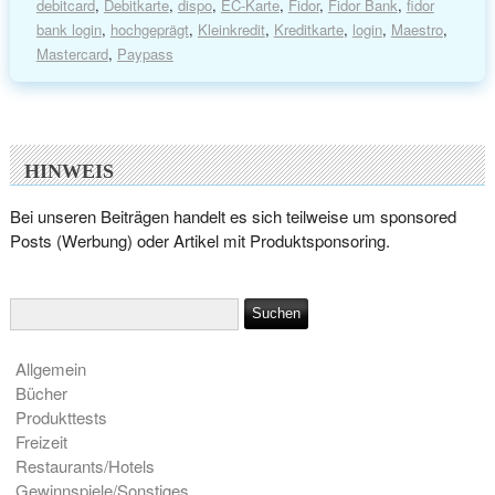
debitcard
,
Debitkarte
,
dispo
,
EC-Karte
,
Fidor
,
Fidor Bank
,
fidor
bank login
,
hochgeprägt
,
Kleinkredit
,
Kreditkarte
,
login
,
Maestro
,
Mastercard
,
Paypass
HINWEIS
Bei unseren Beiträgen handelt es sich teilweise um sponsored
Posts (Werbung) oder Artikel mit Produktsponsoring.
Allgemein
Bücher
Produkttests
Freizeit
Restaurants/Hotels
Gewinnspiele/Sonstiges