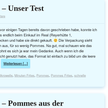
 – Unser Test
tare
or einigen Tagen bereits davon geschrieben habe, konnte ich
s endlich beim Einkauf im Real (Reyerhütte 1,
ken und habe sie direkt gekauft.
Die Verpackung sieht
h aus, für so wenig Pommes. Na gut, mal schauen wie das
t lohnt es sich ja war mein Gedanke. Auch wenn ich die
t genutzt habe, das Format ist einfach zu blöd um die leere
n
Weiterlesen [...]
ikrowelle
,
Minuten Frites
,
Pommes
,
Pommes Frites
,
schnelle
 – Pommes aus der