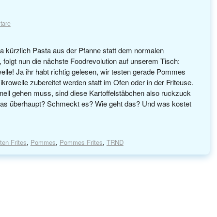
tare
 kürzlich Pasta aus der Pfanne statt dem normalen
 folgt nun die nächste Foodrevolution auf unserem Tisch:
le! Ja ihr habt richtig gelesen, wir testen gerade Pommes
krowelle zubereitet werden statt im Ofen oder in der Friteuse.
ell gehen muss, sind diese Kartoffelstäbchen also ruckzuck
rt das überhaupt? Schmeckt es? Wie geht das? Und was kostet
ten Frites
,
Pommes
,
Pommes Frites
,
TRND