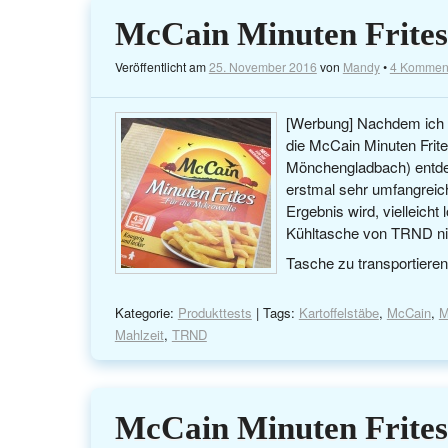
McCain Minuten Frites
Veröffentlicht am
25. November 2016
von
Mandy
•
4 Kommen
[Werbung] Nachdem ich v
die McCain Minuten Frite
Mönchengladbach) entdec
erstmal sehr umfangreic
Ergebnis wird, vielleich
Kühltasche von TRND nich
Tasche zu transportiere
Kategorie:
Produkttests
| Tags:
Kartoffelstäbe
,
McCain
,
M
Mahlzeit
,
TRND
McCain Minuten Frites