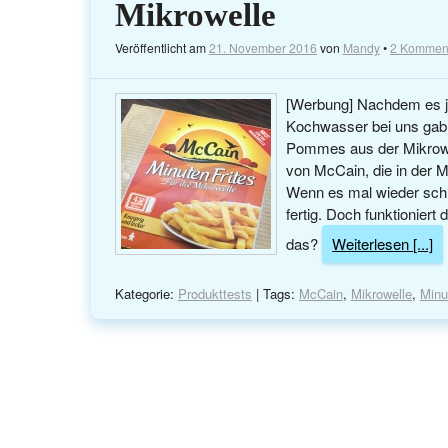
Mikrowelle
Veröffentlicht am
21. November 2016
von
Mandy
•
2 Kommen
[Werbung] Nachdem es ja
Kochwasser bei uns gab,
Pommes aus der Mikrowel
von McCain, die in der Mi
Wenn es mal wieder schn
fertig. Doch funktionie
das?
Weiterlesen [...]
Kategorie:
Produkttests
| Tags:
McCain
,
Mikrowelle
,
Minu