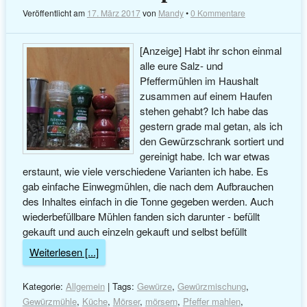
Veröffentlicht am
17. März 2017
von
Mandy
•
0 Kommentare
[Anzeige] Habt ihr schon einmal
alle eure Salz- und
Pfeffermühlen im Haushalt
zusammen auf einem Haufen
stehen gehabt? Ich habe das
gestern grade mal getan, als ich
den Gewürzschrank sortiert und
gereinigt habe. Ich war etwas
erstaunt, wie viele verschiedene Varianten ich habe. Es
gab einfache Einwegmühlen, die nach dem Aufbrauchen
des Inhaltes einfach in die Tonne gegeben werden. Auch
wiederbefüllbare Mühlen fanden sich darunter - befüllt
gekauft und auch einzeln gekauft und selbst befüllt
Weiterlesen [...]
Kategorie:
Allgemein
| Tags:
Gewürze
,
Gewürzmischung
,
Gewürzmühle
,
Küche
,
Mörser
,
mörsern
,
Pfeffer mahlen
,