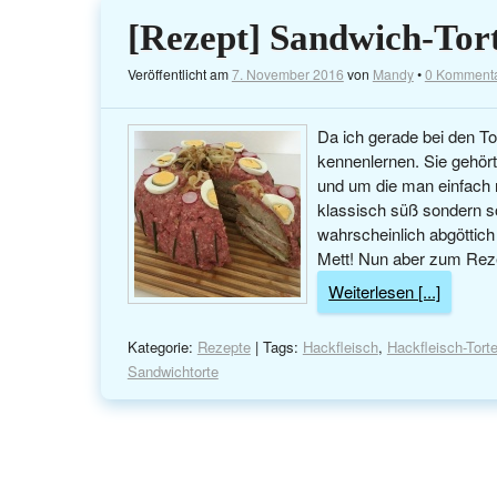
[Rezept] Sandwich-Tor
Veröffentlicht am
7. November 2016
von
Mandy
•
0 Komment
Da ich gerade bei den To
kennenlernen. Sie gehör
und um die man einfach
klassisch süß sondern s
wahrscheinlich abgöttich
Mett! Nun aber zum Rezep
Weiterlesen [...]
Kategorie:
Rezepte
| Tags:
Hackfleisch
,
Hackfleisch-Tort
Sandwichtorte