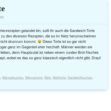
te
are
rtenrezepten gelandet bin, sollt ihr auch die Sandwich-Torte
t zu den diversen Rezepten, die so im Netz herumschwirren
 nicht drumrum kommt.
Diese Torte ist so gar nicht
ogar ganz im Gegenteil eher herzhaft. Männer werden sie
 lieben, denn Hauptzutat ist neben einem runden Brot frisches
t, wobei es das so ganz klassisch eigentlich nicht gibt. Drauf
e
,
Männerkuchen
,
Männertorte
,
Mett
,
Metttorte
,
Sandwichkuchen
,