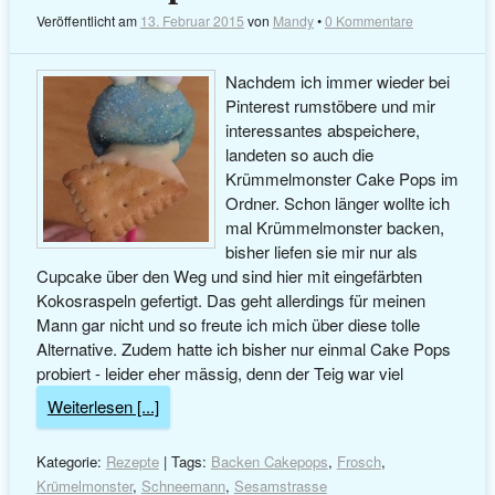
Veröffentlicht am
13. Februar 2015
von
Mandy
•
0 Kommentare
Nachdem ich immer wieder bei
Pinterest rumstöbere und mir
interessantes abspeichere,
landeten so auch die
Krümmelmonster Cake Pops im
Ordner. Schon länger wollte ich
mal Krümmelmonster backen,
bisher liefen sie mir nur als
Cupcake über den Weg und sind hier mit eingefärbten
Kokosraspeln gefertigt. Das geht allerdings für meinen
Mann gar nicht und so freute ich mich über diese tolle
Alternative. Zudem hatte ich bisher nur einmal Cake Pops
probiert - leider eher mässig, denn der Teig war viel
Weiterlesen [...]
Kategorie:
Rezepte
| Tags:
Backen Cakepops
,
Frosch
,
Krümelmonster
,
Schneemann
,
Sesamstrasse