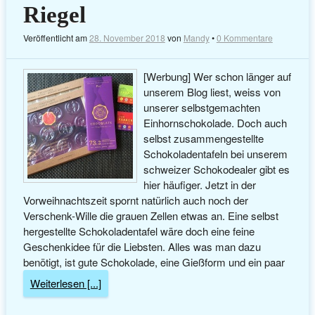
Riegel
Veröffentlicht am
28. November 2018
von
Mandy
•
0 Kommentare
[Werbung] Wer schon länger auf
unserem Blog liest, weiss von
unserer selbstgemachten
Einhornschokolade. Doch auch
selbst zusammengestellte
Schokoladentafeln bei unserem
schweizer Schokodealer gibt es
hier häufiger. Jetzt in der
Vorweihnachtszeit spornt natürlich auch noch der
Verschenk-Wille die grauen Zellen etwas an. Eine selbst
hergestellte Schokoladentafel wäre doch eine feine
Geschenkidee für die Liebsten. Alles was man dazu
benötigt, ist gute Schokolade, eine Gießform und ein paar
Weiterlesen [...]