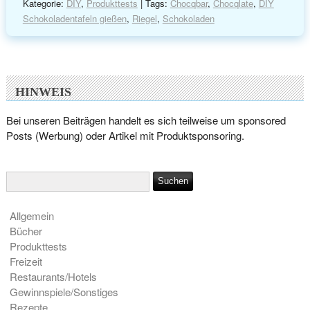
Kategorie:
DIY
,
Produkttests
| Tags:
Chocqbar
,
Chocqlate
,
DIY
Schokoladentafeln gießen
,
Riegel
,
Schokoladen
HINWEIS
Bei unseren Beiträgen handelt es sich teilweise um sponsored
Posts (Werbung) oder Artikel mit Produktsponsoring.
Allgemein
Bücher
Produkttests
Freizeit
Restaurants/Hotels
Gewinnspiele/Sonstiges
Rezepte