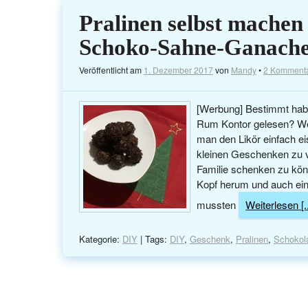
Pralinen selbst machen
Schoko-Sahne-Ganach
Veröffentlicht am
1. Dezember 2017
von
Mandy
•
2 Komment
[Werbung] Bestimmt hab
Rum Kontor gelesen? Wen
man den Likör einfach eis
kleinen Geschenken zu 
Familie schenken zu könn
Kopf herum und auch ei
mussten
Weiterlesen [..
Kategorie:
DIY
| Tags:
DIY
,
Geschenk
,
Pralinen
,
Schokol