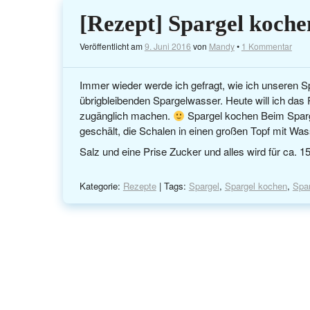
[Rezept] Spargel koch
Veröffentlicht am
9. Juni 2016
von
Mandy
•
1 Kommentar
Immer wieder werde ich gefragt, wie ich unseren 
übrigbleibenden Spargelwasser. Heute will ich das 
zugänglich machen.
Spargel kochen Beim Sparge
geschält, die Schalen in einen großen Topf mit Was
Salz und eine Prise Zucker und alles wird für ca. 
Kategorie:
Rezepte
| Tags:
Spargel
,
Spargel kochen
,
Spa