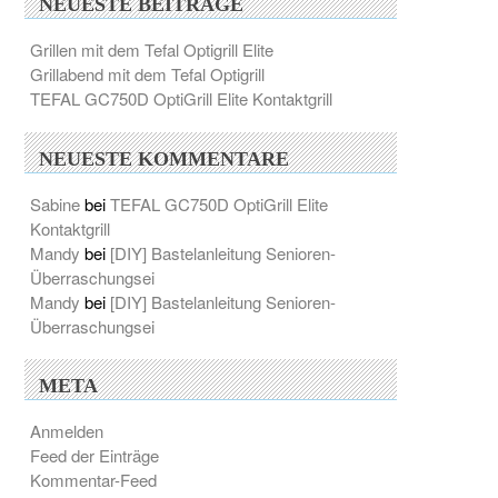
NEUESTE BEITRÄGE
Grillen mit dem Tefal Optigrill Elite
Grillabend mit dem Tefal Optigrill
TEFAL GC750D OptiGrill Elite Kontaktgrill
NEUESTE KOMMENTARE
Sabine
bei
TEFAL GC750D OptiGrill Elite
Kontaktgrill
Mandy
bei
[DIY] Bastelanleitung Senioren-
Überraschungsei
Mandy
bei
[DIY] Bastelanleitung Senioren-
Überraschungsei
META
Anmelden
Feed der Einträge
Kommentar-Feed