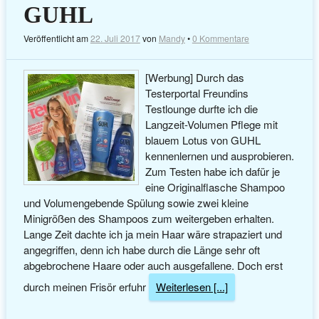
GUHL
Veröffentlicht am
22. Juli 2017
von
Mandy
•
0 Kommentare
[Werbung] Durch das
Testerportal Freundins
Testlounge durfte ich die
Langzeit-Volumen Pflege mit
blauem Lotus von GUHL
kennenlernen und ausprobieren.
Zum Testen habe ich dafür je
eine Originalflasche Shampoo
und Volumengebende Spülung sowie zwei kleine
Minigrößen des Shampoos zum weitergeben erhalten.
Lange Zeit dachte ich ja mein Haar wäre strapaziert und
angegriffen, denn ich habe durch die Länge sehr oft
abgebrochene Haare oder auch ausgefallene. Doch erst
durch meinen Frisör erfuhr
Weiterlesen [...]