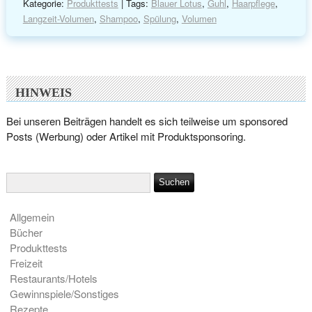
Kategorie:
Produkttests
| Tags:
Blauer Lotus
,
Guhl
,
Haarpflege
,
Langzeit-Volumen
,
Shampoo
,
Spülung
,
Volumen
HINWEIS
Bei unseren Beiträgen handelt es sich teilweise um sponsored
Posts (Werbung) oder Artikel mit Produktsponsoring.
Allgemein
Bücher
Produkttests
Freizeit
Restaurants/Hotels
Gewinnspiele/Sonstiges
Rezepte