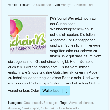
Veröffentlicht am
19. Oktober 2012
von
Mandy
•
13 Kommentare
[Werbung] Wer jetzt noch auf
der Suche nach
Weihnachtsgeschenken ist,
sollte sich sputen. Die tollen
Angebote und Schnäppchen
sind wahrscheinlich mittlerweile
vergriffen oder nur schwer zu
finden. Wie gut dass es im Netz
die sogenannten Gutscheinseiten gibt. Hier möchte ich
euch z.b. Gutscheinballon.com. Es ist nicht immer
einfach, alle Shops und ihre Gutscheinaktionen im Auge
zu behalten, daher mag ich diese Portale sehr. Und wenn
man nur das Porto einsparen kann, wer hat schon Geld zu
verschenken. Oder
Weiterlesen [...]
Kategorie:
Gewinnspiele/Sonstiges
| Tags:
Adventskalender
,
Amazon
,
Gewinnspiel
,
Gutschein
,
Gutscheinballon
,