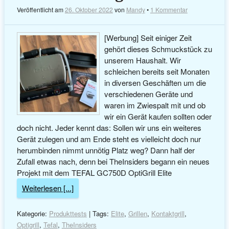
Veröffentlicht am
26. Oktober 2022
von
Mandy
•
1 Kommentar
[Werbung] Seit einiger Zeit
gehört dieses Schmuckstück zu
unserem Haushalt. Wir
schleichen bereits seit Monaten
in diversen Geschäften um die
verschiedenen Geräte und
waren im Zwiespalt mit und ob
wir ein Gerät kaufen sollten oder
doch nicht. Jeder kennt das: Sollen wir uns ein weiteres
Gerät zulegen und am Ende steht es vielleicht doch nur
herumbinden nimmt unnötig Platz weg? Dann half der
Zufall etwas nach, denn bei TheInsiders begann ein neues
Projekt mit dem TEFAL GC750D OptiGrill Elite
Weiterlesen [...]
Kategorie:
Produkttests
| Tags:
Elite
,
Grillen
,
Kontaktgrill
,
Optigrill
,
Tefal
,
TheInsiders