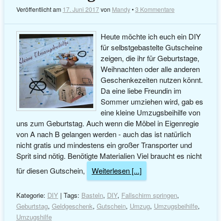
Veröffentlicht am
17. Juni 2017
von
Mandy
•
3 Kommentare
Heute möchte ich euch ein DIY
für selbstgebastelte Gutscheine
zeigen, die ihr für Geburtstage,
Weihnachten oder alle anderen
Geschenkezeiten nutzen könnt.
Da eine liebe Freundin im
Sommer umziehen wird, gab es
eine kleine Umzugsbeihilfe von
uns zum Geburtstag. Auch wenn die Möbel in Eigenregie
von A nach B gelangen werden - auch das ist natürlich
nicht gratis und mindestens ein großer Transporter und
Sprit sind nötig. Benötigte Materialien Viel braucht es nicht
für diesen Gutschein,
Weiterlesen [...]
Kategorie:
DIY
| Tags:
Basteln
,
DIY
,
Fallschirm springen
,
Geburtstag
,
Geldgeschenk
,
Gutschein
,
Umzug
,
Umzugsbeihilfe
,
Umzugshilfe