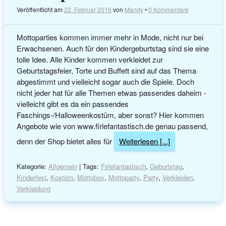
Veröffentlicht am
22. Februar 2016
von
Mandy
•
0 Kommentare
Mottoparties kommen immer mehr in Mode, nicht nur bei
Erwachsenen. Auch für den Kindergeburtstag sind sie eine
tolle Idee. Alle Kinder kommen verkleidet zur
Geburtstagsfeier, Torte und Buffett sind auf das Thema
abgestimmt und vielleicht sogar auch die Spiele. Doch
nicht jeder hat für alle Themen etwas passendes daheim -
vielleicht gibt es da ein passendes
Faschings-/Halloweenkostüm, aber sonst? Hier kommen
Angebote wie von www.firlefantastisch.de genau passend,
denn der Shop bietet alles für
Weiterlesen [...]
Kategorie:
Allgemein
| Tags:
Firlefantastisch
,
Geburtstag
,
Kinderfest
,
Kostüm
,
Mottobox
,
Mottoparty
,
Party
,
Verkleiden
,
Verkleidung