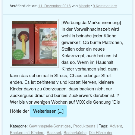
Veröffentlicht am
11. Dezember 2016
von
Mandy
•
9 Kommentare
[Werbung da Markennennung]
In der Vorweihnachtszeit wird
wohl in beinahe jeder Küche
gewerkelt. Ob bunte Plätzchen,
Stollen oder ein neues
Keksrezept, auch bei uns ist
das so. Wenn im Haushalt
Kinder vorhanden sind, dann
kann das schonmal in Stress, Chaos oder gar Streit
enden. Es ist zeitintensiv und kostet Nerven, kleinere
Kinder davon zu überzeugen, dass backen nicht nur
Zuckerguss drauf und buntes Zuckerwerk darüber ist. ?
Wer bis vor wenigen Wochen auf VOX die Sendung "Die
Höhle der
Weiterlesen [...]
Kategorie:
Gewinnspiele/Sonstiges
,
Produkttests
| Tags:
Advent
,
Backen mit Kindern
,
Backset
,
Becherküche
,
Die Höhle der