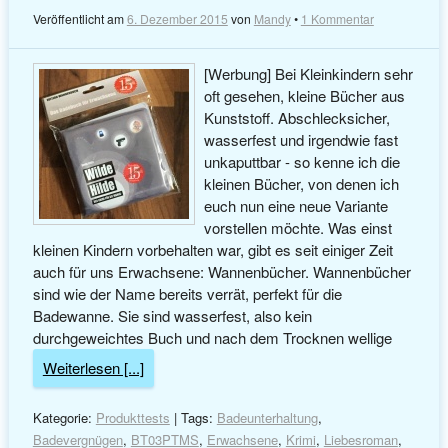
Veröffentlicht am
6. Dezember 2015
von
Mandy
•
1 Kommentar
[Werbung] Bei Kleinkindern sehr
oft gesehen, kleine Bücher aus
Kunststoff. Abschlecksicher,
wasserfest und irgendwie fast
unkaputtbar - so kenne ich die
kleinen Bücher, von denen ich
euch nun eine neue Variante
vorstellen möchte. Was einst
kleinen Kindern vorbehalten war, gibt es seit einiger Zeit
auch für uns Erwachsene: Wannenbücher. Wannenbücher
sind wie der Name bereits verrät, perfekt für die
Badewanne. Sie sind wasserfest, also kein
durchgeweichtes Buch und nach dem Trocknen wellige
Weiterlesen [...]
Kategorie:
Produkttests
| Tags:
Badeunterhaltung
,
Badevergnügen
,
BT03PTMS
,
Erwachsene
,
Krimi
,
Liebesroman
,