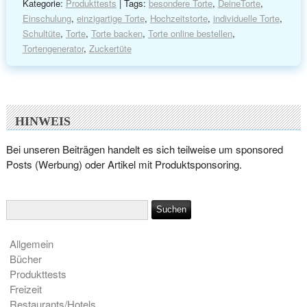
Kategorie:
Produkttests
| Tags:
besondere Torte
,
DeineTorte
,
Einschulung
,
einzigartige Torte
,
Hochzeitstorte
,
individuelle Torte
,
Schultüte
,
Torte
,
Torte backen
,
Torte online bestellen
,
Tortengenerator
,
Zuckertüte
HINWEIS
Bei unseren Beiträgen handelt es sich teilweise um sponsored
Posts (Werbung) oder Artikel mit Produktsponsoring.
Allgemein
Bücher
Produkttests
Freizeit
Restaurants/Hotels