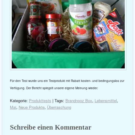
Für den Test wurde uns ein Testprodukt mit Rabatt kosten- und bedingungslos zur
Verfügung. Der Bericht spiegelt unsere eigene Meinung wieder.
Kategorie:
Produkttests
| Tags:
Brandnooz Box
,
Lebensmittel
,
Mai
,
Neue Produkte
,
Überraschung
Schreibe einen Kommentar