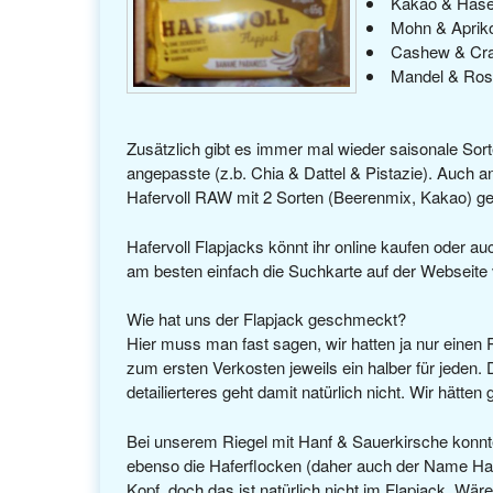
Kakao & Hase
Mohn & Aprik
Cashew & Cra
Mandel & Ros
Zusätzlich gibt es immer mal wieder saisonale Sor
angepasste (z.b. Chia & Dattel & Pistazie). Auch a
Hafervoll RAW mit 2 Sorten (Beerenmix, Kakao) ges
Hafervoll Flapjacks könnt ihr online kaufen ode
am besten einfach die Suchkarte auf der Webseite 
Wie hat uns der Flapjack geschmeckt?
Hier muss man fast sagen, wir hatten ja nur einen 
zum ersten Verkosten jeweils ein halber für jede
detailierteres geht damit natürlich nicht. Wir hätte
Bei unserem Riegel mit Hanf & Sauerkirsche konnte
ebenso die Haferflocken (daher auch der Name Hafer
Kopf, doch das ist natürlich nicht im Flapjack. Wä