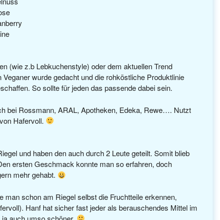
lnuss
ose
nberry
ine
ten (wie z.b Lebkuchenstyle) oder dem aktuellen Trend
n Veganer wurde gedacht und die rohköstliche Produktlinie
chaffen. So sollte für jeden das passende dabei sein.
r auch bei Rossmann, ARAL, Apotheken, Edeka, Rewe…. Nutzt
von Hafervoll.
Riegel und haben den auch durch 2 Leute geteilt. Somit blieb
n. Den ersten Geschmack konnte man so erfahren, doch
n gern mehr gehabt.
 man schon am Riegel selbst die Fruchtteile erkennen,
voll). Hanf hat sicher fast jeder als berauschendes Mittel im
re ja auch umso schöner.