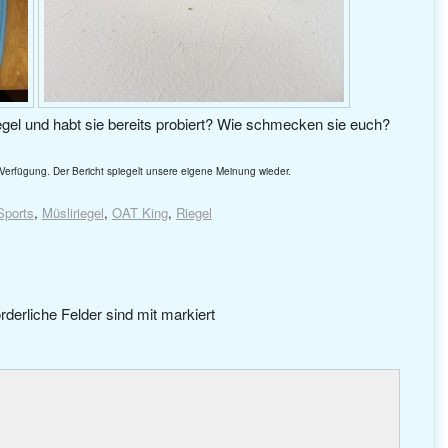
egel und habt sie bereits probiert? Wie schmecken sie euch?
Verfügung. Der Bericht spiegelt unsere eigene Meinung wieder.
Sports
,
Müsliriegel
,
OAT King
,
Riegel
rderliche Felder sind mit
markiert