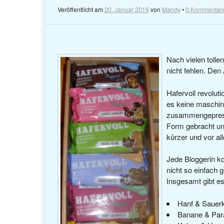
Veröffentlicht am
20. Januar 2016
von
Mandy
•
0 Kommentar
Nach vielen toll
nicht fehlen. Den
Hafervoll revolut
es keine maschine
zusammengepresste
Form gebracht und
kürzer und vor al
Jede Bloggerin ko
nicht so einfach 
Insgesamt gibt es
Hanf & Sauer
Banane & Par