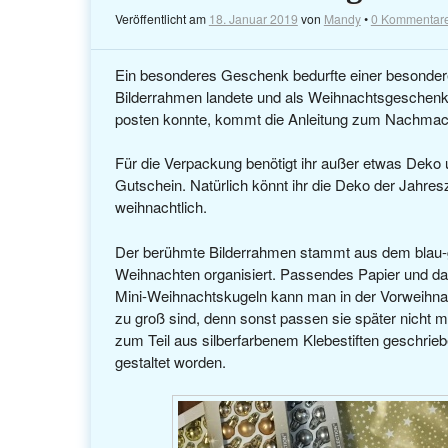
Veröffentlicht am
18. Januar 2019
von
Mandy
•
0 Kommentar
Ein besonderes Geschenk bedurfte einer besonder
Bilderrahmen landete und als Weihnachtsgeschenk vi
posten konnte, kommt die Anleitung zum Nachmac
Für die Verpackung benötigt ihr außer etwas Deko
Gutschein. Natürlich könnt ihr die Deko der Jahres
weihnachtlich.
Der berühmte Bilderrahmen stammt aus dem blau-g
Weihnachten organisiert. Passendes Papier und d
Mini-Weihnachtskugeln kann man in der Vorweihnacht
zu groß sind, denn sonst passen sie später nicht m
zum Teil aus silberfarbenem Klebestiften geschrie
gestaltet worden.