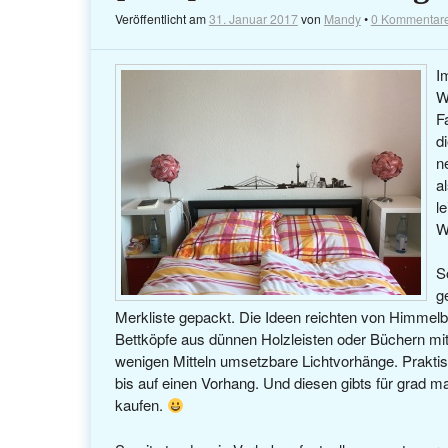
Veröffentlicht am
31. Januar 2017
von
Mandy
•
0 Kommentar
I
W
F
d
n
a
l
W
S
g
Merkliste gepackt. Die Ideen reichten von Himmelbe
Bettköpfe aus dünnen Holzleisten oder Büchern mi
wenigen Mitteln umsetzbare Lichtvorhänge. Praktisc
bis auf einen Vorhang. Und diesen gibts für grad 
kaufen.