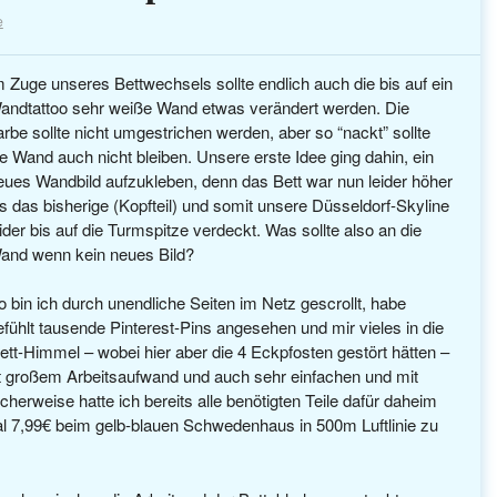
e
m Zuge unseres Bettwechsels sollte endlich auch die bis auf ein
andtattoo sehr weiße Wand etwas verändert werden. Die
arbe sollte nicht umgestrichen werden, aber so “nackt” sollte
ie Wand auch nicht bleiben. Unsere erste Idee ging dahin, ein
eues Wandbild aufzukleben, denn das Bett war nun leider höher
ls das bisherige (Kopfteil) und somit unsere Düsseldorf-Skyline
eider bis auf die Turmspitze verdeckt. Was sollte also an die
and wenn kein neues Bild?
o bin ich durch unendliche Seiten im Netz gescrollt, habe
efühlt tausende Pinterest-Pins angesehen und mir vieles in die
tt-Himmel – wobei hier aber die 4 Eckpfosten gestört hätten –
t großem Arbeitsaufwand und auch sehr einfachen und mit
herweise hatte ich bereits alle benötigten Teile dafür daheim
mal 7,99€ beim gelb-blauen Schwedenhaus in 500m Luftlinie zu