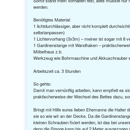
Somit stand mein Vorhaben fest, alles musste nur 
werden.
Benötigtes Material:
1 lichtdurchlässiger, aber nicht komplett durchsic
selbstanpassen)
1 Lichtervorhang (3x3m) – meiner ist sogar mit 8 
1 Gardinenstange mit Wandhaken – praktischerwei
Möbelhaus z.b.
Werkzeug wie Bohrmaschine und Akkuschrauber s
Arbeitszeit ca. 3 Stunden
So gehts:
Damit man vernünftig arbeiten, kann empfielt es sic
praktischerweise der Wechsel des Bettes dazu, so
Bringt mit Hilfe eures lieben Ehemanns die Halter
sie so wie wir an der Decke. Da die Gardinenstang
kleinen Schrauben fixiert werden, ist das bei unse
denn die Stange kann bis auf 2 Meter ausgezogen