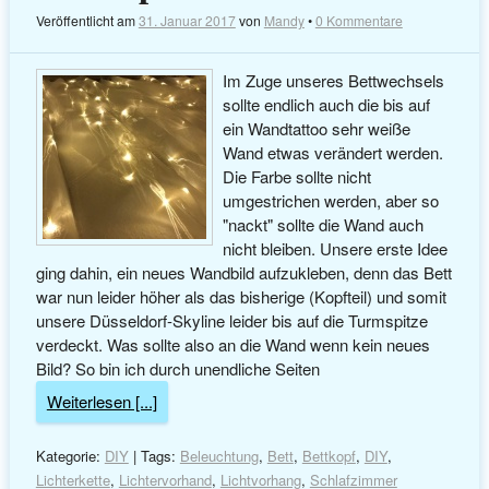
Veröffentlicht am
31. Januar 2017
von
Mandy
•
0 Kommentare
Im Zuge unseres Bettwechsels
sollte endlich auch die bis auf
ein Wandtattoo sehr weiße
Wand etwas verändert werden.
Die Farbe sollte nicht
umgestrichen werden, aber so
"nackt" sollte die Wand auch
nicht bleiben. Unsere erste Idee
ging dahin, ein neues Wandbild aufzukleben, denn das Bett
war nun leider höher als das bisherige (Kopfteil) und somit
unsere Düsseldorf-Skyline leider bis auf die Turmspitze
verdeckt. Was sollte also an die Wand wenn kein neues
Bild? So bin ich durch unendliche Seiten
Weiterlesen [...]
Kategorie:
DIY
| Tags:
Beleuchtung
,
Bett
,
Bettkopf
,
DIY
,
Lichterkette
,
Lichtervorhand
,
Lichtvorhang
,
Schlafzimmer