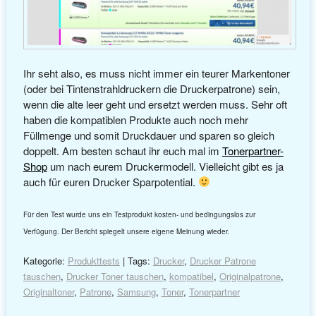
Ihr seht also, es muss nicht immer ein teurer Markentoner
(oder bei Tintenstrahldruckern die Druckerpatrone) sein,
wenn die alte leer geht und ersetzt werden muss. Sehr oft
haben die kompatiblen Produkte auch noch mehr
Füllmenge und somit Druckdauer und sparen so gleich
doppelt. Am besten schaut ihr euch mal im
Tonerpartner-
Shop
um nach eurem Druckermodell. Vielleicht gibt es ja
auch für euren Drucker Sparpotential.
Für den Test wurde uns ein Testprodukt kosten- und bedingungslos zur
Verfügung. Der Bericht spiegelt unsere eigene Meinung wieder.
Kategorie:
Produkttests
| Tags:
Drucker
,
Drucker Patrone
tauschen
,
Drucker Toner tauschen
,
kompatibel
,
Originalpatrone
,
Originaltoner
,
Patrone
,
Samsung
,
Toner
,
Tonerpartner