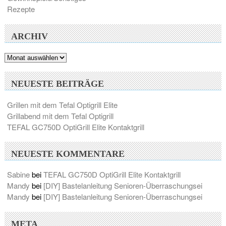
Rezepte
ARCHIV
Archiv
NEUESTE BEITRÄGE
Grillen mit dem Tefal Optigrill Elite
Grillabend mit dem Tefal Optigrill
TEFAL GC750D OptiGrill Elite Kontaktgrill
NEUESTE KOMMENTARE
Sabine
bei
TEFAL GC750D OptiGrill Elite Kontaktgrill
Mandy
bei
[DIY] Bastelanleitung Senioren-Überraschungsei
Mandy
bei
[DIY] Bastelanleitung Senioren-Überraschungsei
META