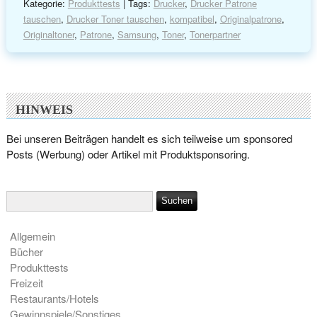
Kategorie:
Produkttests
| Tags:
Drucker
,
Drucker Patrone
tauschen
,
Drucker Toner tauschen
,
kompatibel
,
Originalpatrone
,
Originaltoner
,
Patrone
,
Samsung
,
Toner
,
Tonerpartner
HINWEIS
Bei unseren Beiträgen handelt es sich teilweise um sponsored
Posts (Werbung) oder Artikel mit Produktsponsoring.
Allgemein
Bücher
Produkttests
Freizeit
Restaurants/Hotels
Gewinnspiele/Sonstiges