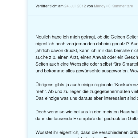
Veröffentlicht am
24. Juli 2012
von
Mandy
•
0 Kommentare
Neulich habe ich mich gefragt, ob die Gelben Seit
eigentlich noch von jemanden daheim genutzt? Auc
jährlich davon druckt, kann ich mir das beinahe ni
suche z.b. einen Arzt, einen Anwalt oder ein Geschä
Seiten auch eine Webseite oder selbst fürs Smart
und bekomme alles gewünschte ausgeworfen. Woz
Übrigens gibts ja auch einige regionale “Konkurren
mehr. Ab und zu liegen die zugegebenermaßen vie
Das einzige was uns daraus aber interessiert sind
Doch wenn so wie bei uns in den meisten Haushalt
dann die tausende Exemplare der gedruckten Gelb
Wusstet ihr eigentlich, dass die verschiedenen ört