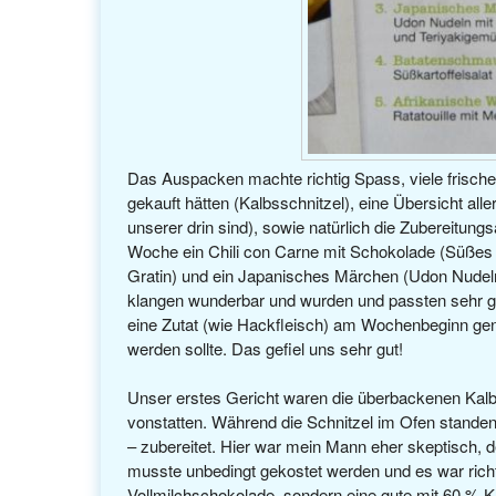
Das Auspacken machte richtig Spass, viele frische 
gekauft hätten (Kalbsschnitzel), eine Übersicht al
unserer drin sind), sowie natürlich die Zubereitungsa
Woche ein Chili con Carne mit Schokolade (Süßes
Gratin) und ein Japanisches Märchen (Udon Nudel
klangen wunderbar und wurden und passten sehr g
eine Zutat (wie Hackfleisch) am Wochenbeginn genu
werden sollte. Das gefiel uns sehr gut!
Unser erstes Gericht waren die überbackenen Kalbs
vonstatten. Während die Schnitzel im Ofen standen 
– zubereitet. Hier war mein Mann eher skeptisch, 
musste unbedingt gekostet werden und es war rich
Vollmilchschokolade, sondern eine gute mit 60 % Ka