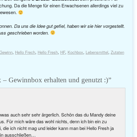
aschung. Da die Menge für einen Erwachsenen allerdings viel zu
r gewesen.
en. Da uns die Idee gut gefiel, haben wir sie hier vorgestellt.
fluss geschrieben worden.
Gewinn
,
Hello Frech
,
Hello Fresh
,
HF
,
Kochbox
,
Lebensmittel
,
Zutaten
 – Gewinnbox erhalten und genutzt :)
”
owas auch sehr sehr ärgerlich. Schön das du Mandy deine
aus. Für mich wäre das wohl nichts, denn ich bin ein zu
, die ich nicht mag und leider kann man bei Hello Fresh ja
rein ausschließen…