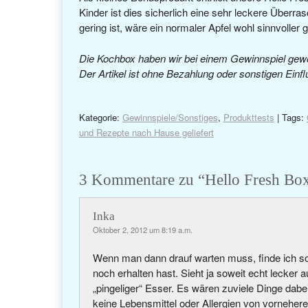
Kinder ist dies sicherlich eine sehr leckere Überr
gering ist, wäre ein normaler Apfel wohl sinnvolle
Die Kochbox haben wir bei einem Gewinnspiel gewonn
Der Artikel ist ohne Bezahlung oder sonstigen Ein
Kategorie:
Gewinnspiele/Sonstiges
,
Produkttests
| Tags:
und Rezepte nach Hause geliefert
3 Kommentare zu “
Hello Fresh Box
Inka
Oktober 2, 2012 um 8:19 a.m.
Wenn man dann drauf warten muss, finde ich s
noch erhalten hast. Sieht ja soweit echt lecker 
„pingeliger“ Esser. Es wären zuviele Dinge dabei
keine Lebensmittel oder Allergien von vornehe