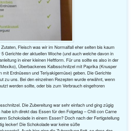
Zutaten, Fleisch was wir im Normalfall eher selten bis kaum
ler 5 Gerichte der aktuellen Woche (und auch welche davon in
nleitung in einer kleinen Heftform. Für uns sollte es also in der
 Mexiko), Überbackenes Kalbsschnitzel mit Paprika (Knusper
n mit Erdnüsesn und Teriyakigemüse) geben. Die Gerichte
ut zu uns. Bei den einzelnen Rezepten wurde erwähnt, wenn
tzt werden sollte, oder bis zum Verbrauch eingefroren
schnitzel. Die Zubereitung war sehr einfach und ging zügig
habe ich direkt das Essen für den Folgetag – Chili con Carne
denn Schokolade in einem Essen? Doch nach der Fertigstellung
tig lecker! Die Schokolade war keine süße
kaoanteil. Auch hier ging die Zubereitung flott, so dass das