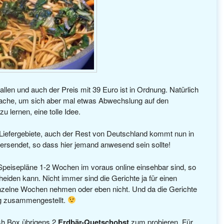
llen und auch der Preis mit 39 Euro ist in Ordnung. Natürlich
e Sache, um sich aber mal etwas Abwechslung auf den
 lernen, eine tolle Idee.
te Liefergebiete, auch der Rest von Deutschland kommt nun in
versendet, so dass hier jemand anwesend sein sollte!
Speisepläne 1-2 Wochen im voraus online einsehbar sind, so
iden kann. Nicht immer sind die Gerichte ja für einen
inzelne Wochen nehmen oder eben nicht. Und da die Gerichte
ng zusammengestellt.
esh Box übrigens 2
Erdbär-Quetschobst
zum probieren. Für