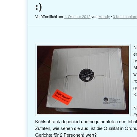
:)
Veröffentlicht am
1. Oktober 2012
von
Mandy
•
3 Kommentar
N
e
n
M
w
r
g
K
N
F
Kühlschrank deponiert und begutachteten den Inha
Zutaten, wie sehen sie aus, ist die Qualität in Ord
Gerichte für 2 Personen) wert?