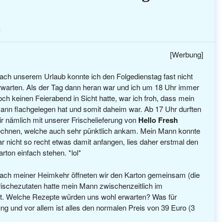
e
[Werbung]
ach unserem Urlaub konnte ich den Folgedienstag fast nicht
rwarten. Als der Tag dann heran war und ich um 18 Uhr immer
och keinen Feierabend in Sicht hatte, war ich froh, dass mein
ann flachgelegen hat und somit daheim war. Ab 17 Uhr durften
ir nämlich mit unserer Frischelieferung von
Hello Fresh
echnen, welche auch sehr pünktlich ankam. Mein Mann konnte
ar nicht so recht etwas damit anfangen, lies daher erstmal den
arton einfach stehen. *lol*
ach meiner Heimkehr öffneten wir den Karton gemeinsam (die
rischezutaten hatte mein Mann zwischenzeitlich im
lt. Welche Rezepte würden uns wohl erwarten? Was für
nung und vor allem ist alles den normalen Preis von 39 Euro (3