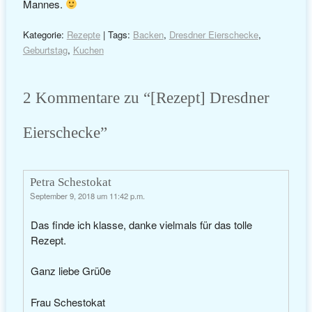
Mannes.
Kategorie:
Rezepte
| Tags:
Backen
,
Dresdner Eierschecke
,
Geburtstag
,
Kuchen
2 Kommentare zu “
[Rezept] Dresdner
Eierschecke
”
Petra Schestokat
September 9, 2018 um 11:42 p.m.
Das finde ich klasse, danke vielmals für das tolle
Rezept.
Ganz liebe Grü0e
Frau Schestokat