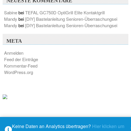
NEUESTE KOMMENTARE
Sabine
bei
TEFAL GC750D OptiGrill Elite Kontaktgrill
Mandy
bei
[DIY] Bastelanleitung Senioren-Überraschungsei
Mandy
bei
[DIY] Bastelanleitung Senioren-Überraschungsei
META
Anmelden
Feed der Einträge
Kommentar-Feed
WordPress.org
Keine Daten an Analytics übertragen?
Hier klicken um
© 2026 - M@ndys Blogwelt